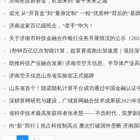
济南抢抓新赛道，欢迎来到“量子未来之城”
追光 从“开盲盒”到“量身定制” 一粒“优质种”背后的“基因魔
济南这家百亿级民企，“牵手”华为！
关于济南市科技金融合作银行业务开展情况的公示（2024.11.
1秒钟百亿亿次智能计算，超算赛道跑出加速度｜项目深化年
助推科技产业融合发展! 济南市空天信息、半导体产业高价
济南空天信息山东省实验室正式揭牌
山东省首个！隐诺隐私计算平台成功通过中国金融认证中心（
深耕算网研究与建设，广域算网融合技术成果获2023年度
省科学技术最高奖获得者张承慧—— 不负时代，筑梦新
向“新”而行丨抢占科技制高点 屡次打破国外垄断 济南国科
←
→